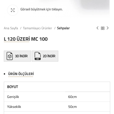
Ana Sayfa
Tamamlayıcı Ürünler
Sehpalar
L 120 ÜZERİ MC 100
3D İNDİR
2D İNDİR
ÜRÜN ÖLÇÜLERI
BOYUT
Genişlik
60cm
Yükseklik
50cm