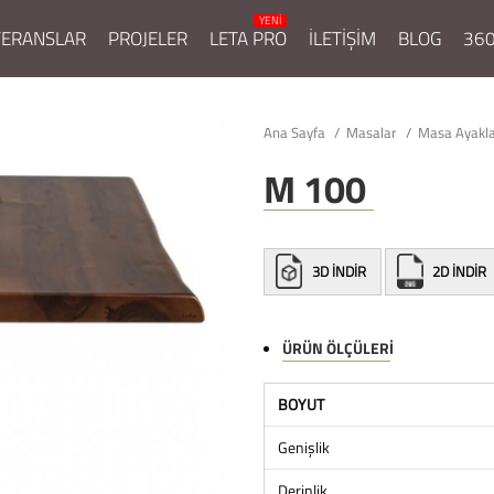
FERANSLAR
PROJELER
LETA PRO
İLETİŞİM
BLOG
360
Ana Sayfa
Masalar
Masa Ayakl
M 100
3D İNDİR
2D İNDİR
ÜRÜN ÖLÇÜLERI
BOYUT
Genişlik
Derinlik