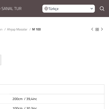
 SANAL TUR
Türkçe
arı
Ahşap Masalar
M 100
200cm / 39,4inc
100cm / 30,3inc