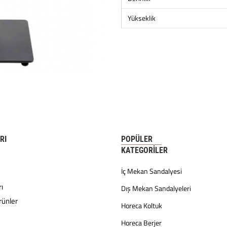
Yükseklik
RI
POPÜLER
KATEGORILER
İç Mekan Sandalyesi
ı
Dış Mekan Sandalyeleri
rünler
Horeca Koltuk
Horeca Berjer