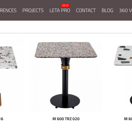
RENCES
PROJECTS
LETA PRO
CONTACT
BLOG
360 V
16
M 600 TRZ 020
M 6