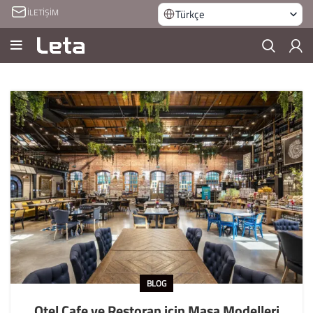
İLETİŞİM
Türkçe
BLOG
Otel Cafe ve Restoran için Masa Modelleri