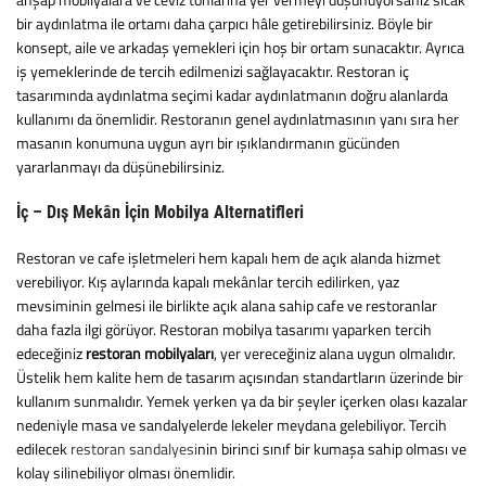
bir aydınlatma ile ortamı daha çarpıcı hâle getirebilirsiniz. Böyle bir
konsept, aile ve arkadaş yemekleri için hoş bir ortam sunacaktır. Ayrıca
iş yemeklerinde de tercih edilmenizi sağlayacaktır. Restoran iç
tasarımında aydınlatma seçimi kadar aydınlatmanın doğru alanlarda
kullanımı da önemlidir. Restoranın genel aydınlatmasının yanı sıra her
masanın konumuna uygun ayrı bir ışıklandırmanın gücünden
yararlanmayı da düşünebilirsiniz.
İç
– D
ış Mekân İçin Mobilya Alternatifleri
Restoran ve cafe işletmeleri hem kapalı hem de açık alanda hizmet
verebiliyor. Kış aylarında kapalı mekânlar tercih edilirken, yaz
mevsiminin gelmesi ile birlikte açık alana sahip cafe ve restoranlar
daha fazla ilgi görüyor. Restoran mobilya tasarımı yaparken tercih
edeceğiniz
restoran mobilyaları
, yer vereceğiniz alana uygun olmalıdır.
Üstelik hem kalite hem de tasarım açısından standartların üzerinde bir
kullanım sunmalıdır. Yemek yerken ya da bir şeyler içerken olası kazalar
nedeniyle masa ve sandalyelerde lekeler meydana gelebiliyor. Tercih
edilecek
restoran sandalyesi
nin birinci sınıf bir kumaşa sahip olması ve
kolay silinebiliyor olması önemlidir.