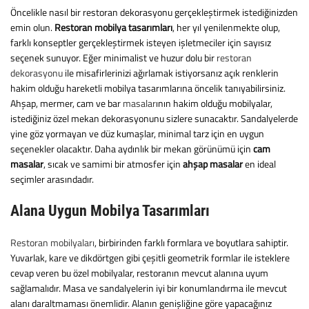
Öncelikle nasıl bir restoran dekorasyonu gerçekleştirmek istediğinizden
emin olun.
Restoran mobilya tasarımları
, her yıl yenilenmekte olup,
farklı konseptler gerçekleştirmek isteyen işletmeciler için sayısız
seçenek sunuyor. Eğer minimalist ve huzur dolu bir
restoran
dekorasyonu
ile misafirlerinizi ağırlamak istiyorsanız açık renklerin
hakim olduğu hareketli mobilya tasarımlarına öncelik tanıyabilirsiniz.
Ahşap, mermer, cam ve bar
masalar
ının hakim olduğu mobilyalar,
istediğiniz özel mekan dekorasyonunu sizlere sunacaktır. Sandalyelerde
yine göz yormayan ve düz kumaşlar, minimal tarz için en uygun
seçenekler olacaktır. Daha aydınlık bir mekan görünümü için
cam
masalar
, sıcak ve samimi bir atmosfer için
ahşap masalar
en ideal
seçimler arasındadır.
Alana Uygun Mobilya Tasarımları
Restoran mobilyaları
, birbirinden farklı formlara ve boyutlara sahiptir.
Yuvarlak, kare ve dikdörtgen gibi çeşitli geometrik formlar ile isteklere
cevap veren bu özel mobilyalar, restoranın mevcut alanına uyum
sağlamalıdır. Masa ve sandalyelerin iyi bir konumlandırma ile mevcut
alanı daraltmaması önemlidir. Alanın genişliğine göre yapacağınız