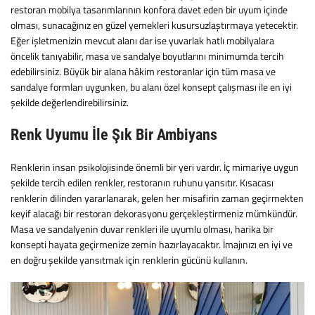
restoran mobilya tasarımlarının konfora davet eden bir uyum içinde
olması, sunacağınız en güzel yemekleri kusursuzlaştırmaya yetecektir.
Eğer işletmenizin mevcut alanı dar ise yuvarlak hatlı mobilyalara
öncelik tanıyabilir, masa ve sandalye boyutlarını minimumda tercih
edebilirsiniz. Büyük bir alana hâkim restoranlar için tüm masa ve
sandalye formları uygunken, bu alanı özel konsept çalışması ile en iyi
şekilde değerlendirebilirsiniz.
Renk Uyumu İle Şık Bir Ambiyans
Renklerin insan psikolojisinde önemli bir yeri vardır. İç mimariye uygun
şekilde tercih edilen renkler, restoranın ruhunu yansıtır. Kısacası
renklerin dilinden yararlanarak, gelen her misafirin zaman geçirmekten
keyif alacağı bir restoran dekorasyonu gerçekleştirmeniz mümkündür.
Masa ve sandalyenin duvar renkleri ile uyumlu olması, harika bir
konsepti hayata geçirmenize zemin hazırlayacaktır. İmajınızı en iyi ve
en doğru şekilde yansıtmak için renklerin gücünü kullanın.