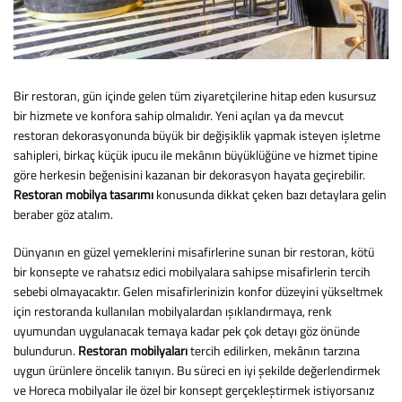
Bir restoran, gün içinde gelen tüm ziyaretçilerine hitap eden kusursuz
bir hizmete ve konfora sahip olmalıdır. Yeni açılan ya da mevcut
restoran dekorasyonunda büyük bir değişiklik yapmak isteyen işletme
sahipleri, birkaç küçük ipucu ile mekânın büyüklüğüne ve hizmet tipine
göre herkesin beğenisini kazanan bir dekorasyon hayata geçirebilir.
Restoran mobilya tasarımı
konusunda dikkat çeken bazı detaylara gelin
beraber göz atalım.
Dünyanın en güzel yemeklerini misafirlerine sunan bir restoran, kötü
bir konsepte ve rahatsız edici mobilyalara sahipse misafirlerin tercih
sebebi olmayacaktır. Gelen misafirlerinizin konfor düzeyini yükseltmek
için restoranda kullanılan mobilyalardan ışıklandırmaya, renk
uyumundan uygulanacak temaya kadar pek çok detayı göz önünde
bulundurun.
Restoran mobilyaları
tercih edilirken, mekânın tarzına
uygun ürünlere öncelik tanıyın. Bu süreci en iyi şekilde değerlendirmek
ve Horeca mobilyalar ile özel bir konsept gerçekleştirmek istiyorsanız