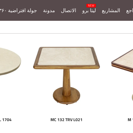
جع
المشاريع
ليتا برو
الاتصال
مدونة
جولة افتراضية ۳۶۰
L 1704
MC 132 TRV L021
M 